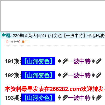
主题:
220期🏅黄大仙🏅山河变色【一波中特】平地风波
【
山河变色
】
楼主
191期:
【山河变色】
👩‍🌾
一波中特
👩‍🌾
192期:
【山河变色】
👩‍🌾
一波中特
👩‍🌾
本资料最早发表在266282.com欢迎转发
193期:
【山河变色】
👩‍🌾
一波中特
👩‍