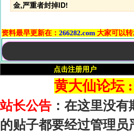
金,严重者封掉ID!
资料最早更新在：
266282.com
大家可以转
点击注册用户
黄大仙论坛 : w
站长公告
：在这里没有
的贴子都要经过管理员