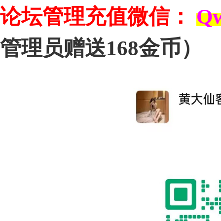
论坛管理充值微信：
Qw
管理员赠送168金币）