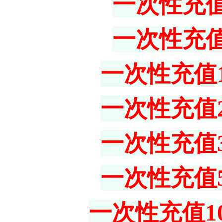
一次性充值3
一次性充值5
一次性充值10
一次性充值20
一次性充值30
一次性充值50
一次性充值10