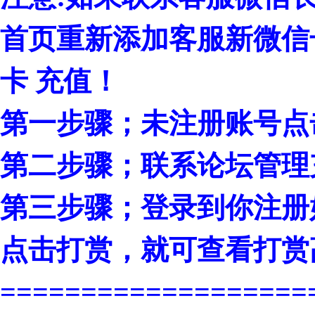
首页重新添加客服新微信号
卡 充值！
第一步骤；未注册账号点
第二步骤；联系论坛管
第三步骤；登录到你注册
点击打赏，就可查看打赏
===================