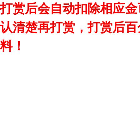
打赏后会自动扣除相应金
认清楚再打赏，打赏后百
料！