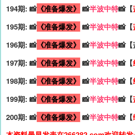
194期: 📸
《准备爆发》
📸
半波中特
📸【
195期: 📸
《准备爆发》
📸
半波中特
📸【
196期: 📸
《准备爆发》
📸
半波中特
📸
197期: 📸
《准备爆发》
📸
半波中特
📸【
198期: 📸
《准备爆发》
📸
半波中特
📸【
199期: 📸
《准备爆发》
📸
半波中特
📸【
200期: 📸
《准备爆发》
📸
半波中特
📸【
本资料最早发表在266282.com欢迎转发