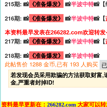
215期: 📸
《准备爆发》
📸
半波中特
📸
216期: 📸
《准备爆发》
📸
半波中特
📸【
本资料最早发表在266282.com欢迎转发
217期: 📸
《准备爆发》
📸
半波中特
📸【
218期: 📸
《准备爆发》
📸
半波中特
📸
此帖售价 1288 金币,已有 193 人购买
若发现会员采用欺骗的方法获取财富,请
金,严重者封掉ID!
资料最早更新在：
266282.com
大家可以转