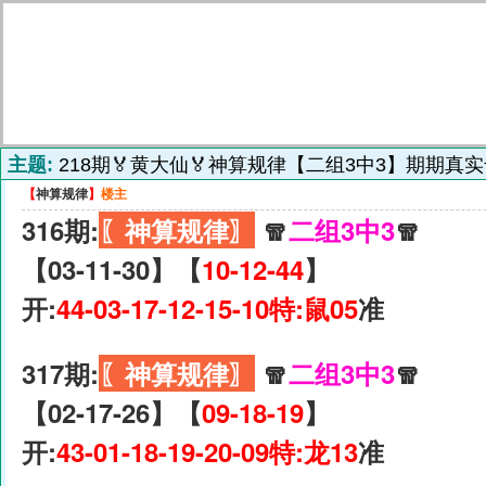
主题:
218期🏅黄大仙🏅神算规律【二组3中3】期期真实
【
神算规律
】
楼主
316期:
〖神算规律〗
🧣
二组3中3
🧣
【03-11-30】【
10-12-44
】
开:
44-03-17-12-15-10特:鼠05
准
317期:
〖神算规律〗
🧣
二组3中3
🧣
【02-17-26】【
09-18-19
】
开:
43-01-18-19-20-09特:龙13
准