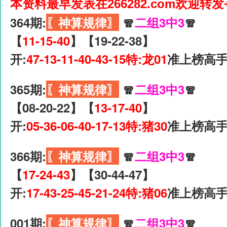
本资料最早发表在266282.com欢迎转发
364期:
〖神算规律〗
🧣
二组3中3
🧣
【
11-15-40
】【19-22-38】
开:
47-13-11-40-43-15特:龙01
准上榜高
365期:
〖神算规律〗
🧣
二组3中3
🧣
【08-20-22】【
13-17-40
】
开:
05-36-06-40-17-13特:猪30
准上榜高
366期:
〖神算规律〗
🧣
二组3中3
🧣
【
17-24-43
】【30-44-47】
开:
17-43-25-45-21-24特:猪06
准上榜高
001期:
〖神算规律〗
🧣
二组3中3
🧣