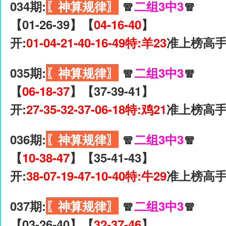
034期:
〖神算规律〗
🧣
二组3中3
🧣
【01-26-39】【
04-16-40
】
开:
01-04-21-40-16-49特:羊23
准上榜高
035期:
〖神算规律〗
🧣
二组3中3
🧣
【
06-18-37
】【37-39-41】
开:
27-35-32-37-06-18特:鸡21
准上榜高
036期:
〖神算规律〗
🧣
二组3中3
🧣
【
10-38-47
】【35-41-43】
开:
38-07-19-47-10-40特:牛29
准上榜高
037期:
〖神算规律〗
🧣
二组3中3
🧣
【03-26-40】【
32-37-46
】