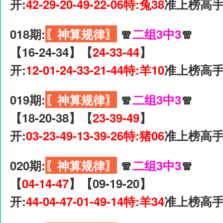
开:
42-29-20-49-22-06特:兔38
准上榜高
018期:
〖神算规律〗
🧣
二组3中3
🧣
【16-24-34】【
24-33-44
】
开:
12-01-24-33-21-44特:羊10
准上榜高
019期:
〖神算规律〗
🧣
二组3中3
🧣
【18-20-38】【
23-39-49
】
开:
03-23-49-13-39-26特:猪06
准上榜高
020期:
〖神算规律〗
🧣
二组3中3
🧣
【
04-14-47
】【09-19-20】
开:
44-04-47-01-49-14特:羊34
准上榜高