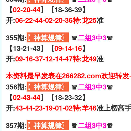
【
02-20-44
】【18-36-39】
开:
06-22-44-02-20-36特:龙25
准
355期:
〖神算规律〗
🧣
二组3中3
🧣
【13-21-43】【
09-14-16
】
开:
09-16-37-12-14-47特:龙49
准
本资料最早发表在266282.com欢迎转发
356期:
〖神算规律〗
🧣
二组3中3
🧣
【
02-43-44
】【18-23-32】
开:
43-44-23-19-01-02特:羊46
准上榜高
357期:
〖神算规律〗
🧣
二组3中3
🧣