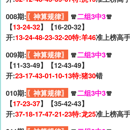
008期:
〖神算规律〗
🧣
二组3中3
🧣
【
13-24-32
】【16-20-32】
开:
13-24-48-23-32-20特:羊46
准上榜高
009期:
〖神算规律〗
🧣
二组3中3
🧣
【11-33-49】【12-43-49】
开:
23-17-43-01-10-13特:猪30
错
010期:
〖神算规律〗
🧣
二组3中3
🧣
【
17-23-37
】【35-42-43】
开:
37-18-17-47-21-23特:龙25
准上榜高