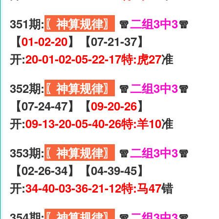
351期:
〖神算规律〗
🧣
二组3中3
🧣
【
01-02-20
】【07-21-37】
开:
20-01-02-05-22-17特:虎27
准
352期:
〖神算规律〗
🧣
二组3中3
🧣
【07-24-47】【
09-20-26
】
开:
09-13-20-05-40-26特:羊10
准
353期:
〖神算规律〗
🧣
二组3中3
🧣
【02-26-34】【04-39-45】
开:
34-40-03-36-21-12特:马47
错
354期:
〖神算规律〗
🧣
二组3中3
🧣