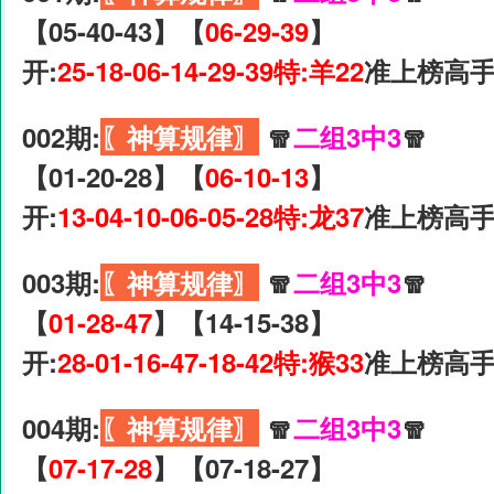
【05-40-43】【
06-29-39
】
开:
25-18-06-14-29-39特:羊22
准上榜高
002期:
〖神算规律〗
🧣
二组3中3
🧣
【01-20-28】【
06-10-13
】
开:
13-04-10-06-05-28特:龙37
准上榜高
003期:
〖神算规律〗
🧣
二组3中3
🧣
【
01-28-47
】【14-15-38】
开:
28-01-16-47-18-42特:猴33
准上榜高
004期:
〖神算规律〗
🧣
二组3中3
🧣
【
07-17-28
】【07-18-27】