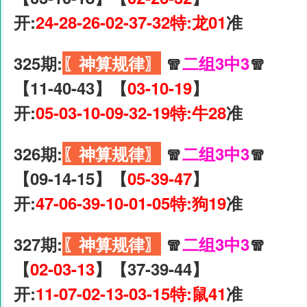
开:
24-28-26-02-37-32特:龙01
准
325期:
〖神算规律〗
🧣
二组3中3
🧣
【11-40-43】【
03-10-19
】
开:
05-03-10-09-32-19特:牛28
准
326期:
〖神算规律〗
🧣
二组3中3
🧣
【09-14-15】【
05-39-47
】
开:
47-06-39-10-01-05特:狗19
准
327期:
〖神算规律〗
🧣
二组3中3
🧣
【
02-03-13
】【37-39-44】
开:
11-07-02-13-03-15特:鼠41
准