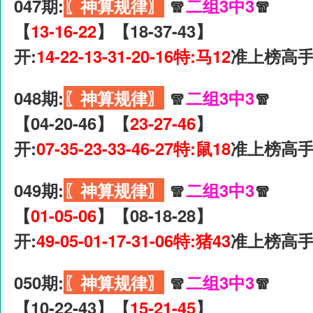
047期:
〖神算规律〗
🧣
二组3中3
🧣
【
13-16-22
】【18-37-43】
开:
14-22-13-31-20-16特:马12
准上榜高
048期:
〖神算规律〗
🧣
二组3中3
🧣
【04-20-46】【
23-27-46
】
开:
07-35-23-33-46-27特:鼠18
准上榜高
049期:
〖神算规律〗
🧣
二组3中3
🧣
【
01-05-06
】【08-18-28】
开:
49-05-01-17-31-06特:猪43
准上榜高
050期:
〖神算规律〗
🧣
二组3中3
🧣
【10-22-43】【
15-21-45
】