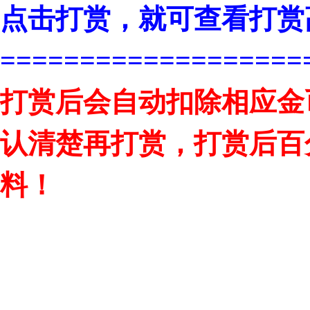
点击打赏，就可查看打赏
===================
打赏后会自动扣除相应金
认清楚再打赏，打赏后百
料！