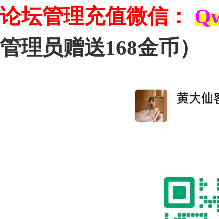
论坛管理充值微信：
Qw
管理员赠送168金币）