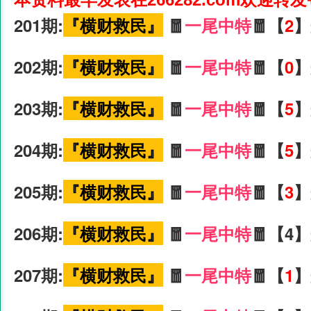
201期:
『横财救民』
🧧
一尾中特
🧧【
2
】
202期:
『横财救民』
🧧
一尾中特
🧧【
0
】
203期:
『横财救民』
🧧
一尾中特
🧧【
5
】
204期:
『横财救民』
🧧
一尾中特
🧧【
5
】
205期:
『横财救民』
🧧
一尾中特
🧧【
3
】
206期:
『横财救民』
🧧
一尾中特
🧧【4】
207期:
『横财救民』
🧧
一尾中特
🧧【
1
】