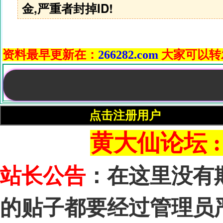
金,严重者封掉ID!
资料最早更新在：
266282.com
大家可以转
点击注册用户
黄大仙论坛 : w
站长公告
：在这里没有
的贴子都要经过管理员