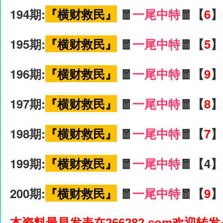
194期:
『横财救民』
🧧
一尾中特
🧧【
6
】
195期:
『横财救民』
🧧
一尾中特
🧧【
5
】
196期:
『横财救民』
🧧
一尾中特
🧧【
9
】
197期:
『横财救民』
🧧
一尾中特
🧧【
8
】
198期:
『横财救民』
🧧
一尾中特
🧧【
7
】
199期:
『横财救民』
🧧
一尾中特
🧧【4】
200期:
『横财救民』
🧧
一尾中特
🧧【
9
】
本资料最早发表在266282.com欢迎转发