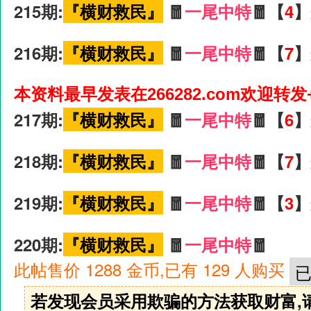
215期:
『横财救民』
🧧
一尾中特
🧧【
4
】
216期:
『横财救民』
🧧
一尾中特
🧧【
7
】
本资料最早发表在266282.com欢迎转发
217期:
『横财救民』
🧧
一尾中特
🧧【
6
】
218期:
『横财救民』
🧧
一尾中特
🧧【
7
】
219期:
『横财救民』
🧧
一尾中特
🧧【
3
】
220期:
『横财救民』
🧧
一尾中特
🧧
此帖售价 1288 金币,已有 129 人购买
若发现会员采用欺骗的方法获取财富,请